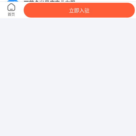
西藏多米贝康实业有限公司
立即入驻
拉萨城关区藏热社区嘎吉林精品装饰城2期1楼11号
首页
拉萨信创科技有限公司
拉萨火车站 拉萨市柳梧新区天知珑怡
西藏鼎之盛企业管理有限公司
西藏自治区拉萨市堆龙德庆县柳梧乡北京大道
西藏骏业建筑工程有限公司
西藏自治区拉萨市堆龙德庆区柳梧新区海亮南岸天都
西藏鲁班装饰工程有限公司
拉萨城关天海建材市场